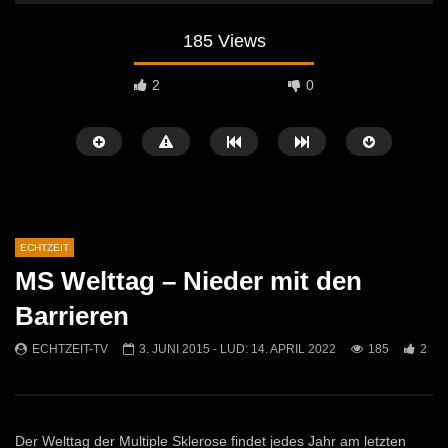
185 Views
2
0
ECHTZEIT
MS Welttag – Nieder mit den
Später Ansehen
07:46
07:02
Barrieren
„Spirituelle Reise“ Vocalensemble
“Expedition Bibel” Ausste
ECHTZEIT-TV
3. JUNI 2015
- LUD:
14. APRIL 2022
185
2
Mittendrin
Kammern
ECHTZEIT-TV
18. NOVEMBER 2024
ECHTZEIT-TV
12. J
810
1
607
0
Der Welttag der Multiple Sklerose findet jedes Jahr am letzten