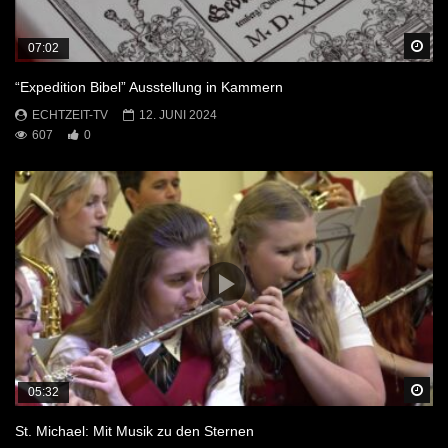
Sp
07:02
“Expedition Bibel” Ausstellung in Kammern
ECHTZEIT-TV
12. JUNI 2024
607
0
Sp
05:32
St. Michael: Mit Musik zu den Sternen