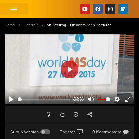
Home
Echtzeit
MS Welttag – Nieder mit den Barrieren
PLAY
-04:36
PLAY
MUTE
SETTINGS
ENT
FUL
Auto Nächstes
Theater
0 Kommentare