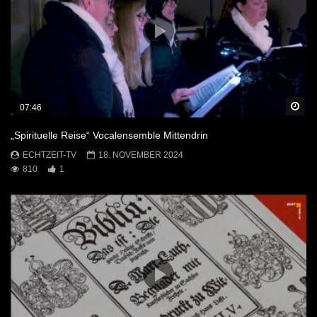
Sp
07:46
„Spirituelle Reise“ Vocalensemble Mittendrin
ECHTZEIT-TV
18. NOVEMBER 2024
810
1