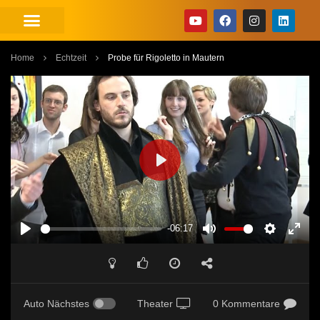
Home
Echtzeit
Probe für Rigoletto in Mautern
PLAY
-06:17
PLAY
MUTE
SETTINGS
ENT
FUL
Auto Nächstes
Theater
0 Kommentare