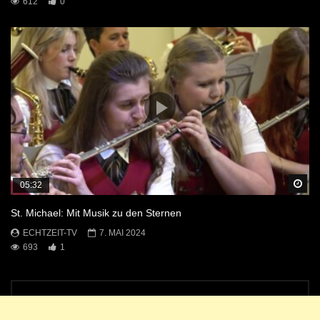
612
0
Sp
05:32
St. Michael: Mit Musik zu den Sternen
ECHTZEIT-TV
7. MAI 2024
693
1