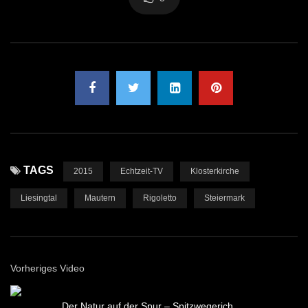
TAGS
2015
Echtzeit-TV
Klosterkirche
Liesingtal
Mautern
Rigoletto
Steiermark
Vorheriges Video
Der Natur auf der Spur – Spitzwegerich