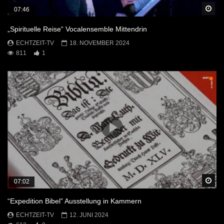
Sp
07:46
„Spirituelle Reise“ Vocalensemble Mittendrin
ECHTZEIT-TV
18. NOVEMBER 2024
811
1
Sp
07:02
“Expedition Bibel” Ausstellung in Kammern
ECHTZEIT-TV
12. JUNI 2024