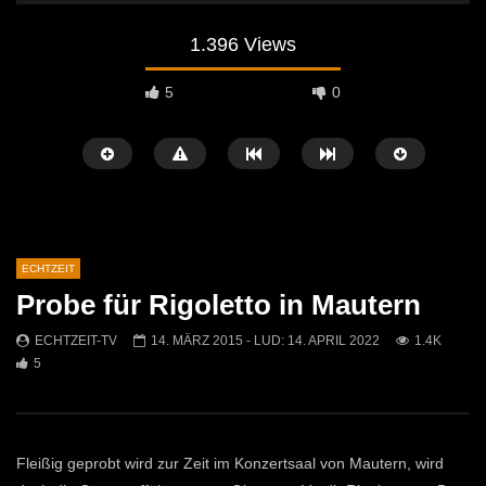
1.396 Views
5
0
ECHTZEIT
Probe für Rigoletto in Mautern
Später Ansehen
07:46
07:02
ECHTZEIT-TV
14. MÄRZ 2015
- LUD:
14. APRIL 2022
1.4K
5
„Spirituelle Reise“ Vocalensemble
“Expedition Bibel” Ausste
Mittendrin
Kammern
ECHTZEIT-TV
18. NOVEMBER 2024
ECHTZEIT-TV
12. J
811
1
612
0
Fleißig geprobt wird zur Zeit im Konzertsaal von Mautern, wird