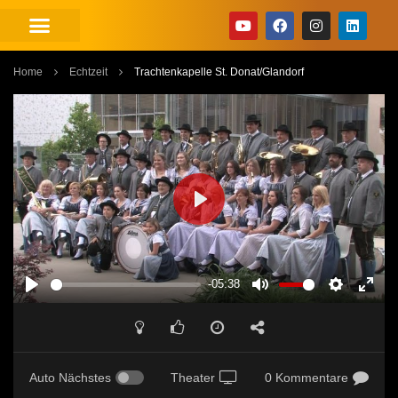
Home
Echtzeit
Trachtenkapelle St. Donat/Glandorf
PLAY
-05:38
PLAY
MUTE
SETTINGS
ENT
FUL
Auto Nächstes
Theater
0 Kommentare