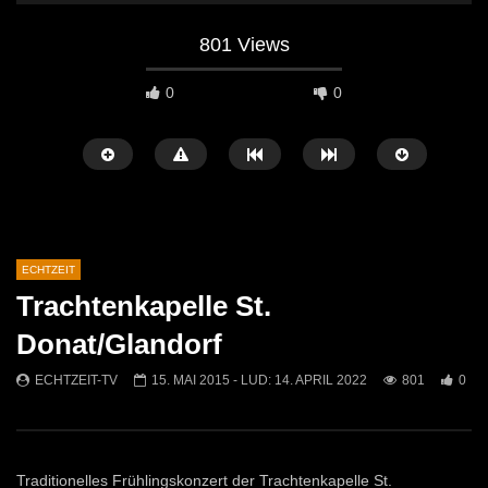
801 Views
0
0
ECHTZEIT
Trachtenkapelle St.
Später Ansehen
07:46
07:02
Donat/Glandorf
„Spirituelle Reise“ Vocalensemble
“Expedition Bibel” Ausste
ECHTZEIT-TV
15. MAI 2015
- LUD:
14. APRIL 2022
801
0
Mittendrin
Kammern
ECHTZEIT-TV
18. NOVEMBER 2024
ECHTZEIT-TV
12. J
814
1
614
0
Traditionelles Frühlingskonzert der Trachtenkapelle St.