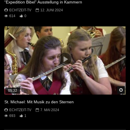
“Expedition Bibel” Ausstellung in Kammern
ECHTZEIT-TV
12. JUNI 2024
614
0
Sp
05:32
St. Michael: Mit Musik zu den Sternen
ECHTZEIT-TV
7. MAI 2024
693
1