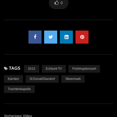
0
TAGS
2015
Echtzeit-TV
Frühlingskonzert
Kärnten
St.Donat/Glandorf
Steiermark
Trachtenkapelle
Vorheriges Video