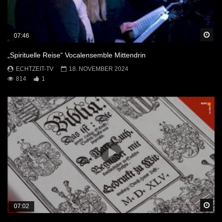
Sp
07:46
„Spirituelle Reise“ Vocalensemble Mittendrin
ECHTZEIT-TV
18. NOVEMBER 2024
814
1
Sp
07:02