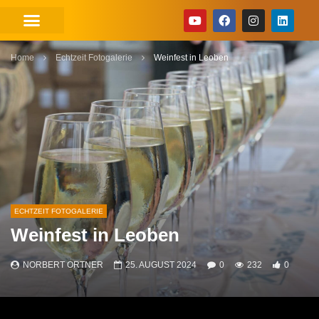
Home
Echtzeit Fotogalerie
Weinfest in Leoben
ECHTZEIT FOTOGALERIE
Weinfest in Leoben
NORBERT ORTNER
25. AUGUST 2024
0
232
0