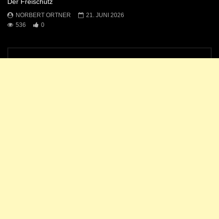
Der Freischütz
NORBERT ORTNER
21. JUNI 2026
536
0