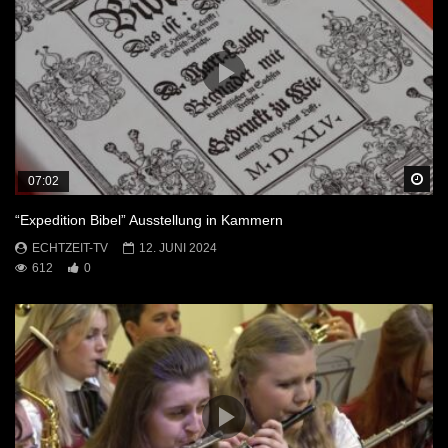
Sp
07:02
“Expedition Bibel” Ausstellung in Kammern
ECHTZEIT-TV
12. JUNI 2024
612
0