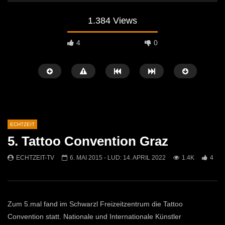
1.384 Views
4
0
ECHTZEIT
5. Tattoo Convention Graz
Später Ansehen
07:46
07:02
ECHTZEIT-TV
6. MAI 2015
- LUD:
14. APRIL 2022
1.4K
4
„Spirituelle Reise“ Vocalensemble
“Expedition Bibel” Ausste
Mittendrin
Kammern
ECHTZEIT-TV
18. NOVEMBER 2024
ECHTZEIT-TV
12. J
810
1
612
0
Zum 5.mal fand im Schwarzl Freizeitzentrum die Tattoo
Convention statt. Nationale und Internationale Künstler