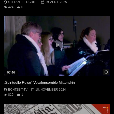
STEFAN FELDGRILL
19. APRIL 2025
424
0
Sp
07:46
„Spirituelle Reise“ Vocalensemble Mittendrin
ECHTZEIT-TV
18. NOVEMBER 2024
810
1