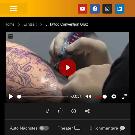
Home
Echtzeit
5. Tattoo Convention Graz
PLAY
-03:37
PLAY
MUTE
SETTINGS
ENT
FUL
Auto Nächstes
Theater
0 Kommentare