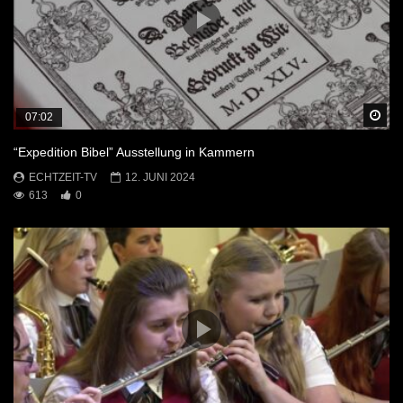
Sp
07:02
“Expedition Bibel” Ausstellung in Kammern
ECHTZEIT-TV
12. JUNI 2024
613
0