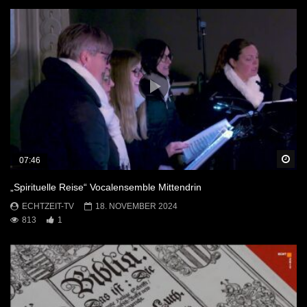
Sp
07:46
„Spirituelle Reise“ Vocalensemble Mittendrin
ECHTZEIT-TV
18. NOVEMBER 2024
813
1