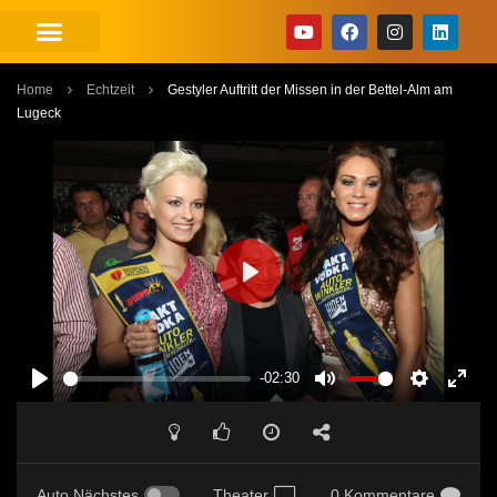
Home
Echtzeit
Gestyler Auftritt der Missen in der Bettel-Alm am
Lugeck
PLAY
-02:30
PLAY
MUTE
SETTINGS
ENT
FUL
Auto Nächstes
Theater
0 Kommentare