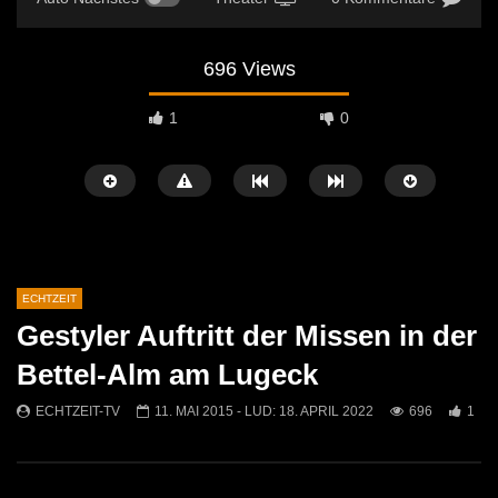
696 Views
1
0
ECHTZEIT
Gestyler Auftritt der Missen in der
Später Ansehen
07:46
07:02
Bettel-Alm am Lugeck
„Spirituelle Reise“ Vocalensemble
“Expedition Bibel” Ausste
ECHTZEIT-TV
11. MAI 2015
- LUD:
18. APRIL 2022
696
1
Mittendrin
Kammern
ECHTZEIT-TV
18. NOVEMBER 2024
ECHTZEIT-TV
12. J
813
1
613
0