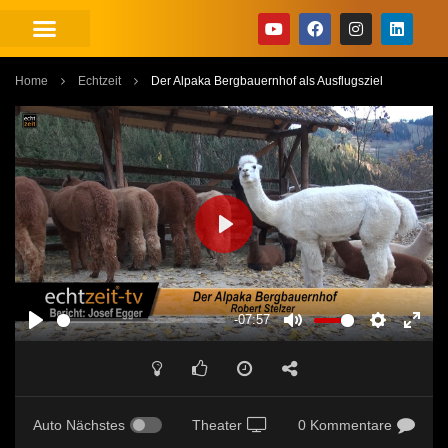
Home
Echtzeit
Der Alpaka Bergbauernhof als Ausflugsziel
PLAY
-07:57
PLAY
MUTE
SETTINGS
ENT
FUL
Auto Nächstes
Theater
0 Kommentare