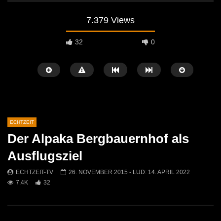
7.379 Views
32
0
ECHTZEIT
Der Alpaka Bergbauernhof als
Später Ansehen
07:46
07:02
Ausflugsziel
„Spirituelle Reise“ Vocalensemble
“Expedition Bibel” Ausste
ECHTZEIT-TV
26. NOVEMBER 2015
- LUD:
14. APRIL 2022
Mittendrin
Kammern
7.4K
32
ECHTZEIT-TV
18. NOVEMBER 2024
ECHTZEIT-TV
12. J
811
1
612
0