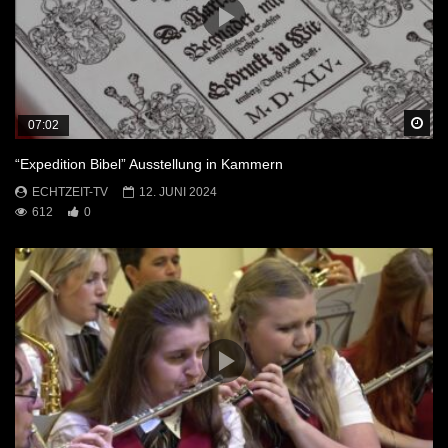
Sp
07:02
“Expedition Bibel” Ausstellung in Kammern
ECHTZEIT-TV
12. JUNI 2024
612
0