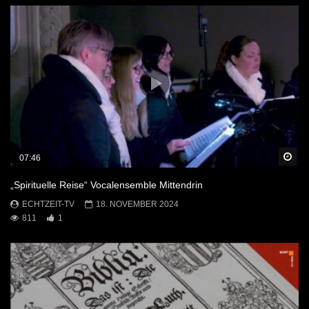
Sp
07:46
„Spirituelle Reise“ Vocalensemble Mittendrin
ECHTZEIT-TV
18. NOVEMBER 2024
811
1