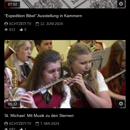
Sp
07:02
“Expedition Bibel” Ausstellung in Kammern
ECHTZEIT-TV
12. JUNI 2024
612
0
Sp
05:32
St. Michael: Mit Musik zu den Sternen
ECHTZEIT-TV
7. MAI 2024
692
1