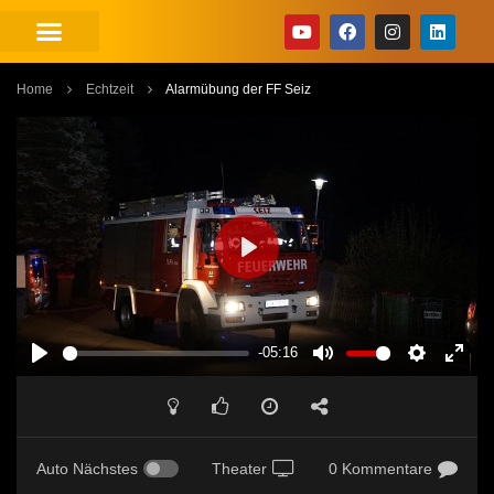
Home
Echtzeit
Alarmübung der FF Seiz
PLAY
-05:16
PLAY
MUTE
SETTINGS
ENT
FUL
Auto Nächstes
Theater
0 Kommentare