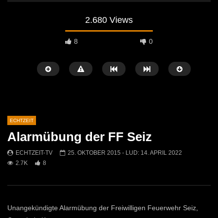
2.680 Views
8
0
ECHTZEIT
Alarmübung der FF Seiz
Später Ansehen
07:46
07:02
ECHTZEIT-TV
25. OKTOBER 2015
- LUD:
14. APRIL 2022
2.7K
8
„Spirituelle Reise“ Vocalensemble
“Expedition Bibel” Ausste
Mittendrin
Kammern
ECHTZEIT-TV
18. NOVEMBER 2024
ECHTZEIT-TV
12. J
810
1
612
0
Unangekündigte Alarmübung der Freiwilligen Feuerwehr Seiz,