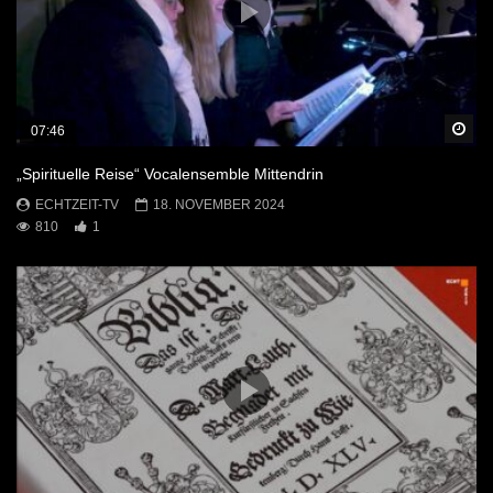
Sp
07:46
„Spirituelle Reise“ Vocalensemble Mittendrin
ECHTZEIT-TV
18. NOVEMBER 2024
810
1