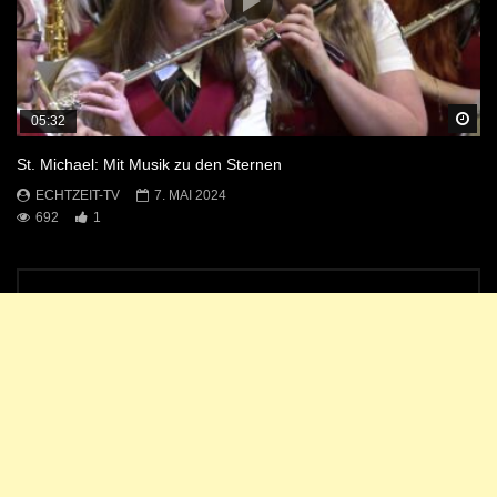
Sp
05:32
St. Michael: Mit Musik zu den Sternen
ECHTZEIT-TV
7. MAI 2024
692
1