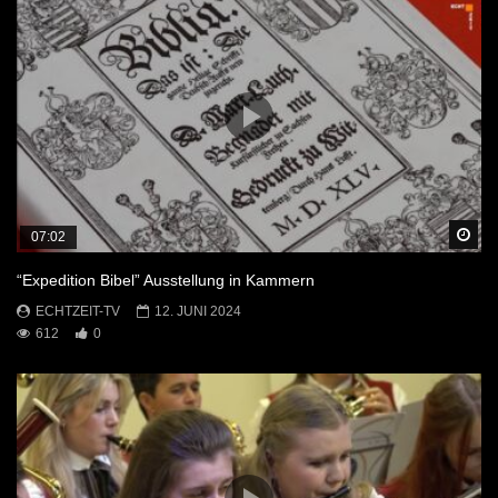
Sp
07:02
“Expedition Bibel” Ausstellung in Kammern
ECHTZEIT-TV
12. JUNI 2024
612
0