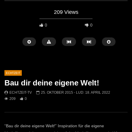
209 Views
0
0
ECHTZEIT
Bau dir deine eigene Welt!
Später Ansehen
07:46
07:02
ECHTZEIT-TV
25. OKTOBER 2015
- LUD:
18. APRIL 2022
209
0
„Spirituelle Reise“ Vocalensemble
“Expedition Bibel” Ausste
Mittendrin
Kammern
ECHTZEIT-TV
18. NOVEMBER 2024
ECHTZEIT-TV
12. J
810
1
612
0
“Bau dir deine eigene Welt!” Inspiration für die eigene