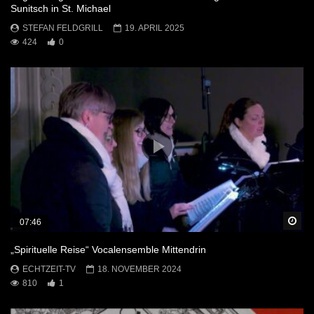
Sunitsch in St. Michael
STEFAN FELDGRILL
19. APRIL 2025
424
0
Sp
07:46
„Spirituelle Reise“ Vocalensemble Mittendrin
ECHTZEIT-TV
18. NOVEMBER 2024
810
1