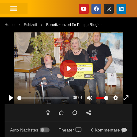
Home
Echtzeit
Benefizkonzert für Philipp Riegler
PLAY
-06:01
PLAY
MUTE
SETTINGS
ENT
FUL
Auto Nächstes
Theater
0 Kommentare