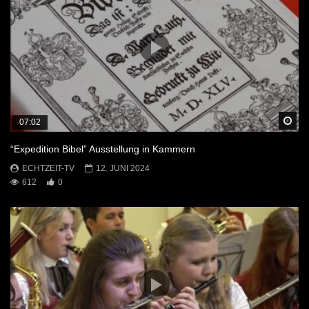
Sp
07:02
“Expedition Bibel” Ausstellung in Kammern
ECHTZEIT-TV
12. JUNI 2024
612
0