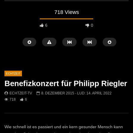
718 Views
6
0
ECHTZEIT
Benefizkonzert für Philipp Riegler
Später Ansehen
07:46
07:02
ECHTZEIT-TV
8. DEZEMBER 2015
- LUD:
14. APRIL 2022
718
6
„Spirituelle Reise“ Vocalensemble
“Expedition Bibel” Ausste
Mittendrin
Kammern
ECHTZEIT-TV
18. NOVEMBER 2024
ECHTZEIT-TV
12. J
811
1
612
0
Wie schnell ist es passiert und ein kern gesunder Mensch kann