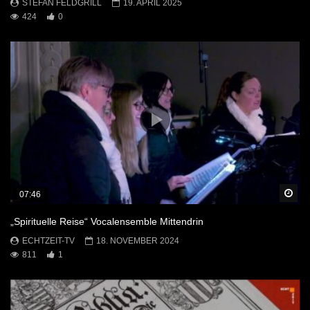
STEFAN FELDGRILL
19. APRIL 2025
424
0
Sp
07:46
„Spirituelle Reise“ Vocalensemble Mittendrin
ECHTZEIT-TV
18. NOVEMBER 2024
811
1