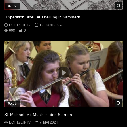
Sp
07:02
“Expedition Bibel” Ausstellung in Kammern
ECHTZEIT-TV
12. JUNI 2024
608
0
Sp
05:32
St. Michael: Mit Musik zu den Sternen
ECHTZEIT-TV
7. MAI 2024