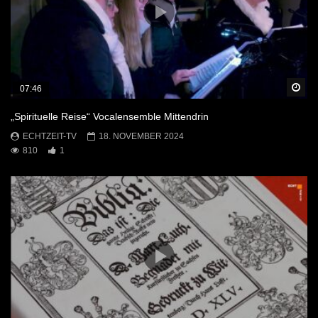
Sp
07:46
„Spirituelle Reise“ Vocalensemble Mittendrin
ECHTZEIT-TV
18. NOVEMBER 2024
810
1