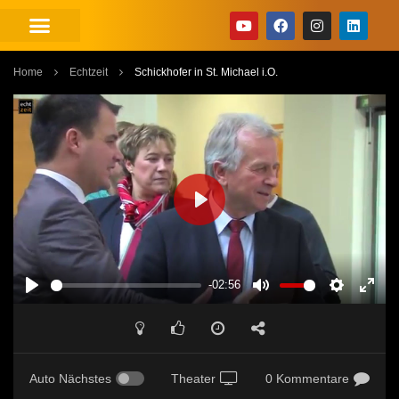
Home
Echtzeit
Schickhofer in St. Michael i.O.
PLAY
-02:56
PLAY
MUTE
SETTINGS
ENT
FUL
Auto Nächstes
Theater
0 Kommentare