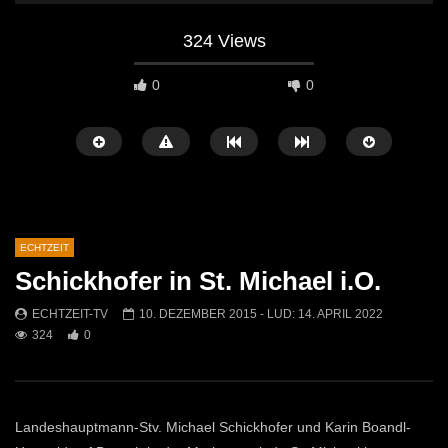
324 Views
0
0
ECHTZEIT
Schickhofer in St. Michael i.O.
Später Ansehen
07:46
07:02
ECHTZEIT-TV
10. DEZEMBER 2015
- LUD:
14. APRIL 2022
324
0
„Spirituelle Reise“ Vocalensemble
“Expedition Bibel” Ausste
Mittendrin
Kammern
ECHTZEIT-TV
18. NOVEMBER 2024
ECHTZEIT-TV
12. J
810
1
608
0
Landeshauptmann-Stv. Michael Schickhofer und Karin Boandl-