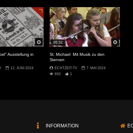
Später Ansehen
Später 
05:32
bel” Ausstellung in
St. Michael: Mit Musik zu den
Sternen
V
12. JUNI 2024
ECHTZEIT-TV
7. MAI 2024
692
1
INFORMATION
E