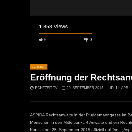
1.853 Views
6
0
ECHTZEIT
Eröffnung der Rechtsan
Später Ansehen
07:46
07:02
ECHTZEIT-TV
29. SEPTEMBER 2015
- LUD:
14. APRIL
„Spirituelle Reise“ Vocalensemble
“Expedition
Mittendrin
Kammern
ECHTZEIT-TV
18. NOVEMBER 2024
ECHTZEI
810
1
608
ASPIDA Rechtsanwälte in der Plüddemanngasse im Bezi
Menschen in den Mittelpunkt. 4 Anwälte und ein Rec
Kanzlei am 25. September 2015 offiziell eröffnet. „As