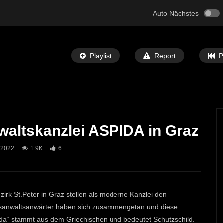
Auto Nächstes
Playlist
Report
P
waltskanzlei ASPIDA in Graz
Später Ansehen
05:32
 2022
1.9K
6
 Bibel” Ausstellung in
St. Michael: Mit Musik zu den Sternen
ECHTZEIT-TV
7. MAI 2024
T-TV
12. JUNI 2024
692
1
0
rk St.Peter in Graz stellen als moderne Kanzlei den
htsanwaltsanwärter haben sich zusammengetan und diese
pida“ stammt aus dem Griechischen und bedeutet Schutzschild.