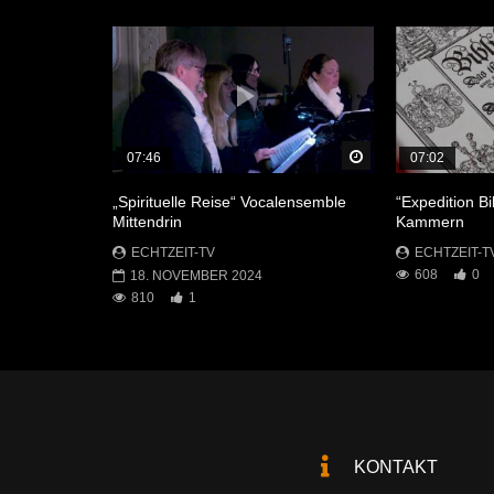
Später Ansehen
07:46
07:02
„Spirituelle Reise“ Vocalensemble
“Expedition Bi
Mittendrin
Kammern
ECHTZEIT-TV
ECHTZEIT-T
608
0
18. NOVEMBER 2024
810
1
KONTAKT