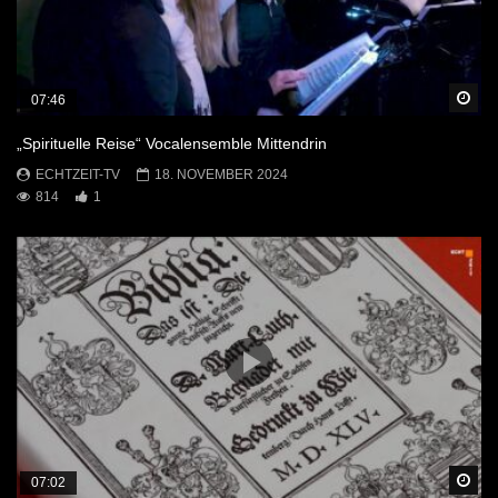
Sp
07:46
„Spirituelle Reise“ Vocalensemble Mittendrin
ECHTZEIT-TV
18. NOVEMBER 2024
814
1
Sp
07:02