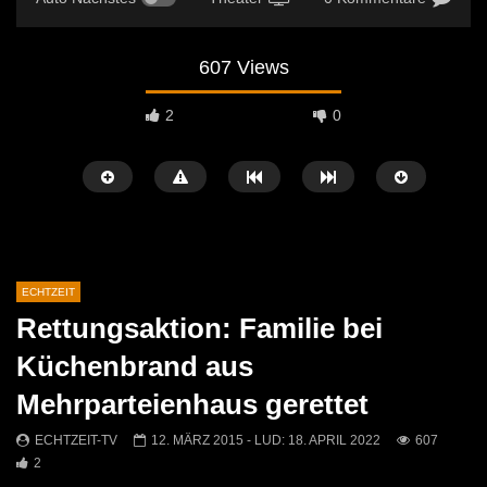
607 Views
2
0
ECHTZEIT
Rettungsaktion: Familie bei
Später Ansehen
07:46
07:02
Küchenbrand aus
„Spirituelle Reise“ Vocalensemble
“Expedition Bibel” Ausste
Mehrparteienhaus gerettet
Mittendrin
Kammern
ECHTZEIT-TV
18. NOVEMBER 2024
ECHTZEIT-TV
12. J
ECHTZEIT-TV
12. MÄRZ 2015
- LUD:
18. APRIL 2022
607
814
1
614
0
2