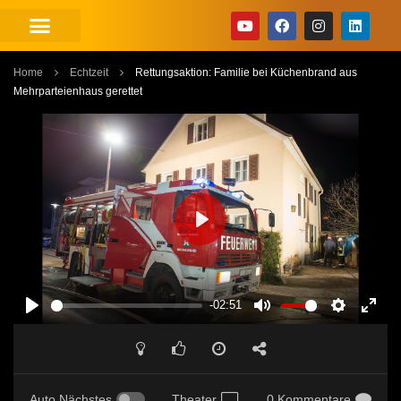
Home
Echtzeit
Rettungsaktion: Familie bei Küchenbrand aus
Mehrparteienhaus gerettet
PLAY
-02:51
PLAY
MUTE
SETTINGS
ENT
FUL
Auto Nächstes
Theater
0 Kommentare