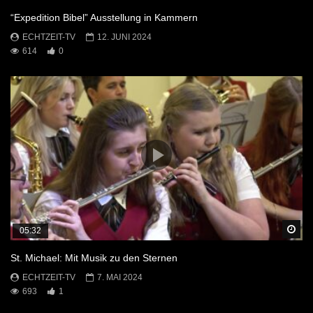
“Expedition Bibel” Ausstellung in Kammern
ECHTZEIT-TV
12. JUNI 2024
614
0
Sp
05:32
St. Michael: Mit Musik zu den Sternen
ECHTZEIT-TV
7. MAI 2024
693
1