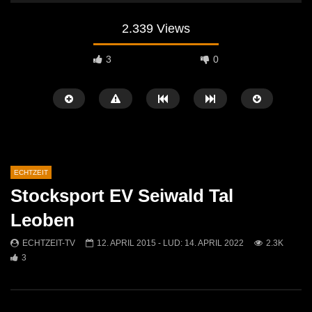
2.339 Views
3
0
ECHTZEIT
Stocksport EV Seiwald Tal
Später Ansehen
07:46
07:02
Leoben
„Spirituelle Reise“ Vocalensemble
“Expedition Bibel” Ausste
ECHTZEIT-TV
12. APRIL 2015
- LUD:
14. APRIL 2022
2.3K
Mittendrin
Kammern
3
ECHTZEIT-TV
18. NOVEMBER 2024
ECHTZEIT-TV
12. J
813
1
613
0