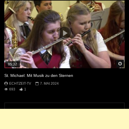
Sp
05:32
St. Michael: Mit Musik zu den Sternen
ECHTZEIT-TV
7. MAI 2024
693
1