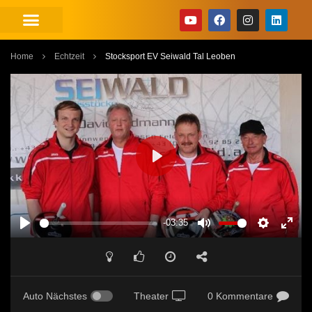
Home
Echtzeit
Stocksport EV Seiwald Tal Leoben
PLAY
-03:35
PLAY
MUTE
SETTINGS
ENT
FUL
Auto Nächstes
Theater
0 Kommentare