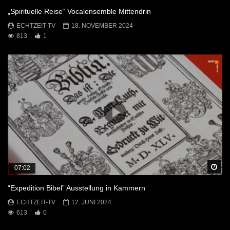
„Spirituelle Reise“ Vocalensemble Mittendrin
ECHTZEIT-TV
18. NOVEMBER 2024
813
1
Sp
07:02
“Expedition Bibel” Ausstellung in Kammern
ECHTZEIT-TV
12. JUNI 2024
613
0