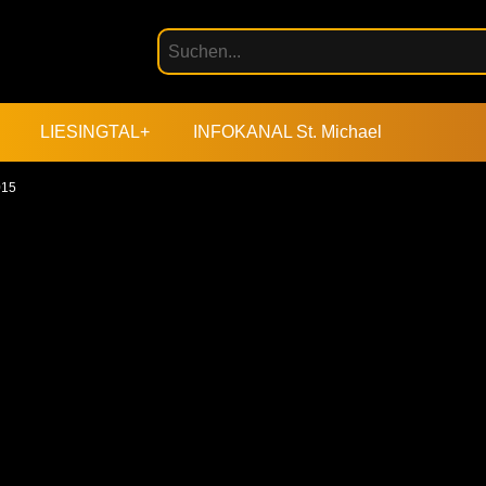
LIESINGTAL+
INFOKANAL St. Michael
015