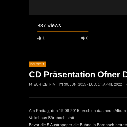
837 Views
1
0
ECHTZEIT
CD Präsentation Ofner 
Später Ansehen
07:46
07:02
ECHTZEIT-TV
30. JUNI 2015
- LUD:
14. APRIL 2022
„Spirituelle Reise“ Vocalensemble
“Expedition
Mittendrin
Kammern
ECHTZEIT-TV
18. NOVEMBER 2024
ECHTZEI
813
1
613
Am Freitag, den 19.06.2015 erschien das neue Album 
Volkshaus Bärnbach statt.
Bevor die 5 Austropoper die Bühne in Bärnbach betre