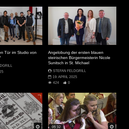
en Tür im Studio von
Angelobung der ersten blauen
V
steirischen Bürgermeisterin Nicole
Sunitsch in St. Michael
DGRILL
STEFAN FELDGRILL
25
19. APRIL 2025
424
0
Später Ansehen
Später 
05:32