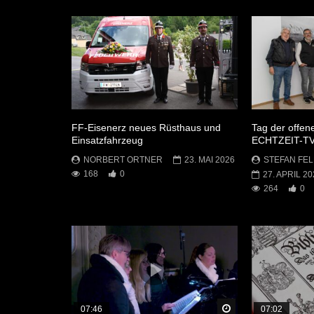
FF-Eisenerz neues Rüsthaus und
Tag der offen
Einsatzfahrzeug
ECHTZEIT-T
NORBERT ORTNER
23. MAI 2026
STEFAN FEL
168
0
27. APRIL 20
264
0
Später Ansehen
07:46
07:02